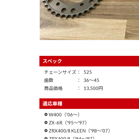
スペック
チェーンサイズ
525
歯数
36～45
商品価格
13,500円
適応車種
W400（'06～）
ZX-6R（'95～'97）
ZRX400/Ⅱ KLEEN（'98～'07）
ZRX400/Ⅱ（'94～'97）