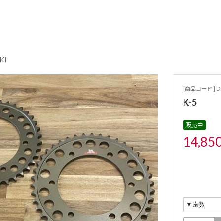
KI
[商品コード ] DR
K-5
販売中
14,85