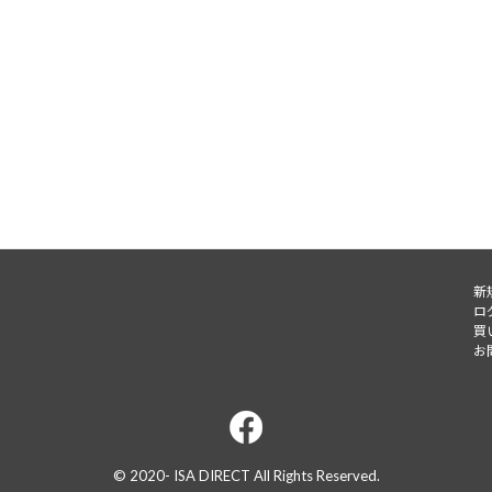
新
ロ
ャルサ
買
お
© 2020- ISA DIRECT All Rights Reserved.