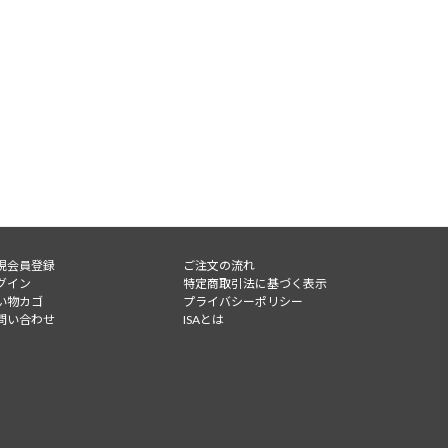
オフィシ
規会員登録
ご注文の流れ
グイン
特定商取引法に基づく表示
イトのお問い合わせフォーム
い物カゴ
プライバシーポリシー
問い合わせ
ISAとは
必須