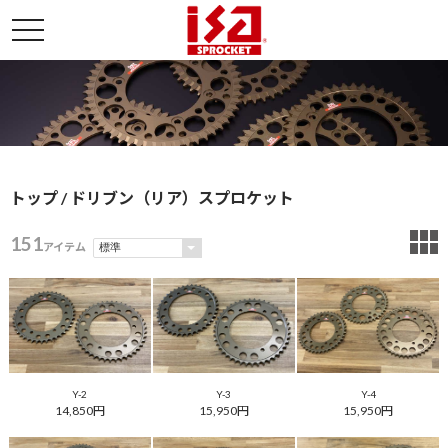
トップ
/ ドリブン（リア）スプロケット
151
アイテム
Y-2
Y-3
Y-4
14,850円
15,950円
15,950円